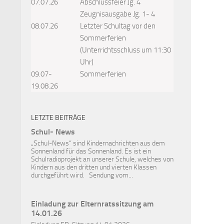
07.07.26
Abschlussfeier Jg. 4
Zeugnisausgabe Jg. 1- 4
08.07.26
Letzter Schultag vor den
Sommerferien
(Unterrichtsschluss um 11:30
Uhr)
09.07-
Sommerferien
19.08.26
LETZTE BEITRÄGE
Schul- News
„Schul-News“ sind Kindernachrichten aus dem
Sonnenland für das Sonnenland. Es ist ein
Schulradioprojekt an unserer Schule, welches von
Kindern aus den dritten und vierten Klassen
durchgeführt wird. Sendung vom...
Einladung zur Elternratssitzung am
14.01.26