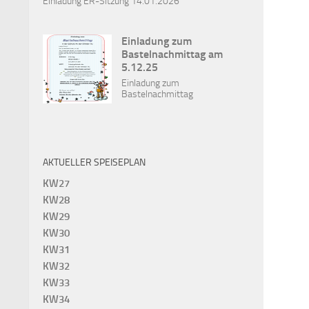
Einladung ER-Sitzung 14.01.2026
Einladung zum
Bastelnachmittag am
5.12.25
Einladung zum
Bastelnachmittag
AKTUELLER SPEISEPLAN
KW27
KW28
KW29
KW30
KW31
KW32
KW33
KW34