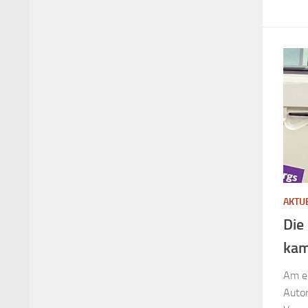
AKTU
Die
kam
Am er
Autor