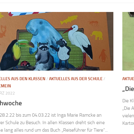
ELLES AUS DEN KLASSEN
/
AKTUELLES AUS DER SCHULE
/
AKTUE
EMEIN
„Die
RZ 2022
Die K
chwoche
„Die 
8.2.22 bis zum 04.03.22 ist Inga Marie Ramcke an
viele
er Schule zu Besuch. In allen Klassen dreht sich eine
Karto
 lang alles rund um das Buch „Reiseführer für Tiere“...