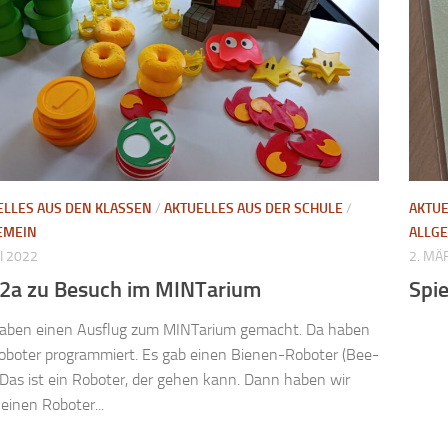
ELLES AUS DEN KLASSEN
/
AKTUELLES AUS DER SCHULE
/
AKTUE
EMEIN
ALLG
NI 2022
2. MÄ
 2a zu Besuch im MINTarium
Spie
haben einen Ausflug zum MINTarium gemacht. Da haben
oboter programmiert. Es gab einen Bienen-Roboter (Bee-
 Das ist ein Roboter, der gehen kann. Dann haben wir
einen Roboter...