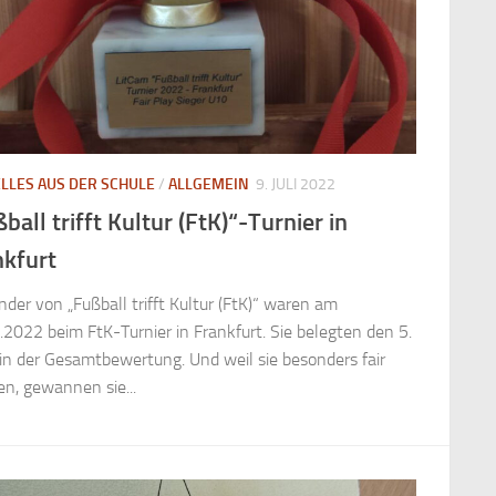
LLES AUS DER SCHULE
/
ALLGEMEIN
9. JULI 2022
ball trifft Kultur (FtK)“-Turnier in
nkfurt
nder von „Fußball trifft Kultur (FtK)“ waren am
.2022 beim FtK-Turnier in Frankfurt. Sie belegten den 5.
 in der Gesamtbewertung. Und weil sie besonders fair
en, gewannen sie...