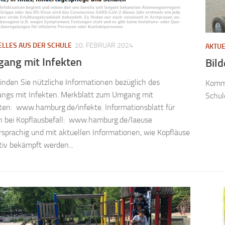
ELLES AUS DER SCHULE
20. FEBRUAR 2024
AKTUE
ang mit Infekten
Bild
finden Sie nützliche Informationen bezüglich des
Komme
ngs mit Infekten. Merkblatt zum Umgang mit
Schu
ten: www.hamburg.de/infekte. Informationsblatt für
n bei Kopflausbefall: www.hamburg.de/laeuse
sprachig und mit aktuellen Informationen, wie Kopfläuse
tiv bekämpft werden...