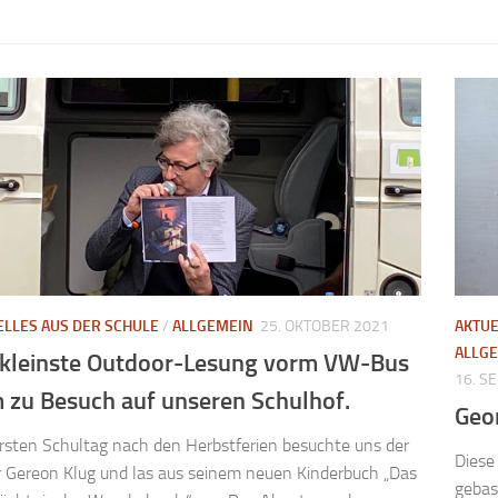
ELLES AUS DER SCHULE
/
ALLGEMEIN
25. OKTOBER 2021
AKTUE
ALLG
 kleinste Outdoor-Lesung vorm VW-Bus
16. S
 zu Besuch auf unseren Schulhof.
Geom
sten Schultag nach den Herbstferien besuchte uns der
Diese
 Gereon Klug und las aus seinem neuen Kinderbuch „Das
gebas