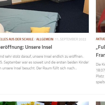
AKTUE
ELLES AUS DER SCHULE
/
ALLGEMEIN
11. SEPTEMBER 2022
„Fuß
eröffnung: Unsere Insel
Fra
ind sehr stolz darauf, unsere Insel endlich zu eröffnen.
. September war es soweit und die ersten beiden Kinder
Die Ki
 unsere Insel besucht. Der Raum füllt sich nach...
18.07
Platz
spielt