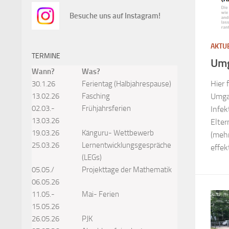
Besuche uns auf Instagram!
AKTU
TERMINE
Umg
Wann?
Was?
Hier 
30.1.26
Ferientag (Halbjahrespause)
13.02.26
Fasching
Umga
02.03.-
Frühjahrsferien
Infek
13.03.26
Elter
19.03.26
Känguru- Wettbewerb
(mehr
25.03.26
Lernentwicklungsgespräche
effek
(LEGs)
05.05./
Projekttage der Mathematik
06.05.26
11.05.-
Mai- Ferien
15.05.26
26.05.26
PJK