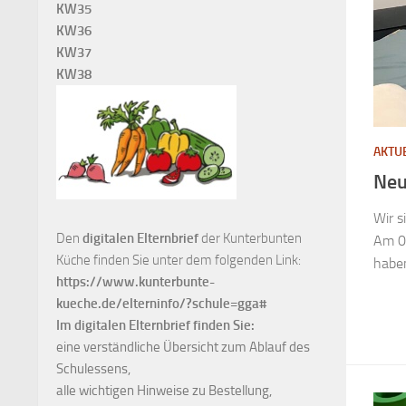
KW35
KW36
KW37
KW38
AKTU
Neu
Wir s
Den
digitalen Elternbrief
der Kunterbunten
Am 05
Küche finden Sie unter dem folgenden Link:
haben
https://www.kunterbunte-
kueche.de/elterninfo/?schule=gga#
Im digitalen Elternbrief finden Sie:
eine verständliche Übersicht zum Ablauf des
Schulessens,
alle wichtigen Hinweise zu Bestellung,