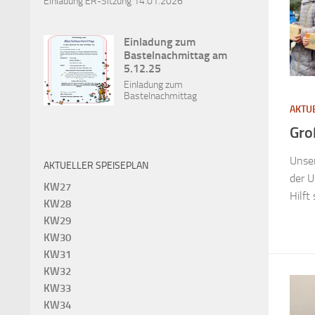
Einladung ER-Sitzung 14.01.2026
Einladung zum
Bastelnachmittag am
5.12.25
Einladung zum
Bastelnachmittag
AKTU
Gro
Unser
AKTUELLER SPEISEPLAN
der U
KW27
Hilft
KW28
KW29
KW30
KW31
KW32
KW33
KW34