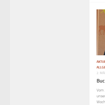
AKTU
ALLG
2. MÄ
Bu
Vom 2
unser
Woche