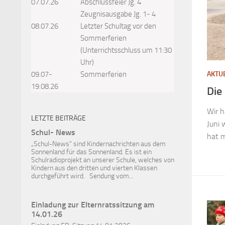
07.07.26
Abschlussfeier Jg. 4
Zeugnisausgabe Jg. 1- 4
08.07.26
Letzter Schultag vor den
Sommerferien
(Unterrichtsschluss um 11:30
Uhr)
09.07-
Sommerferien
AKTU
19.08.26
Die
Wir 
LETZTE BEITRÄGE
Juni 
Schul- News
hat m
„Schul-News“ sind Kindernachrichten aus dem
Sonnenland für das Sonnenland. Es ist ein
Schulradioprojekt an unserer Schule, welches von
Kindern aus den dritten und vierten Klassen
durchgeführt wird. Sendung vom...
Einladung zur Elternratssitzung am
14.01.26