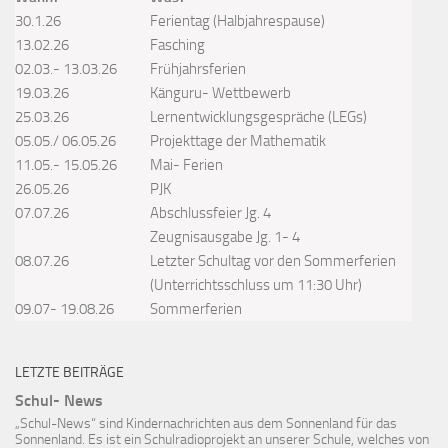
30.1.26
Ferientag (Halbjahrespause)
13.02.26
Fasching
02.03.- 13.03.26
Frühjahrsferien
19.03.26
Känguru- Wettbewerb
25.03.26
Lernentwicklungsgespräche (LEGs)
05.05./ 06.05.26
Projekttage der Mathematik
11.05.- 15.05.26
Mai- Ferien
26.05.26
PJK
07.07.26
Abschlussfeier Jg. 4
Zeugnisausgabe Jg. 1- 4
08.07.26
Letzter Schultag vor den Sommerferien
(Unterrichtsschluss um 11:30 Uhr)
09.07- 19.08.26
Sommerferien
LETZTE BEITRÄGE
Schul- News
„Schul-News“ sind Kindernachrichten aus dem Sonnenland für das
Sonnenland. Es ist ein Schulradioprojekt an unserer Schule, welches von