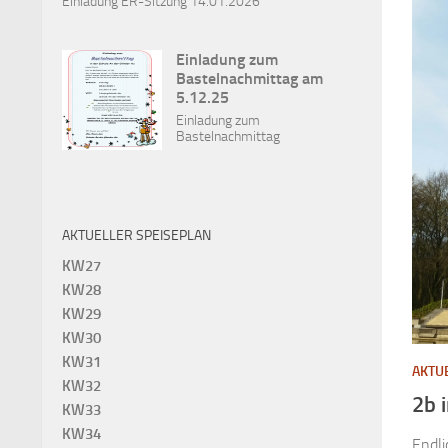
Einladung ER-Sitzung 14.01.2026
Einladung zum
Bastelnachmittag am
5.12.25
Einladung zum
Bastelnachmittag
AKTUELLER SPEISEPLAN
KW27
KW28
KW29
KW30
KW31
AKTU
KW32
2b 
KW33
KW34
Endli