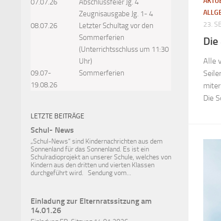
AKTU
07.07.26
Abschlussfeier Jg. 4
ALLG
Zeugnisausgabe Jg. 1- 4
23. 
08.07.26
Letzter Schultag vor den
Sommerferien
Die
(Unterrichtsschluss um 11:30
Alle 
Uhr)
Seile
09.07-
Sommerferien
19.08.26
miter
Die Sc
LETZTE BEITRÄGE
Schul- News
„Schul-News“ sind Kindernachrichten aus dem
Sonnenland für das Sonnenland. Es ist ein
Schulradioprojekt an unserer Schule, welches von
Kindern aus den dritten und vierten Klassen
durchgeführt wird. Sendung vom...
Einladung zur Elternratssitzung am
14.01.26