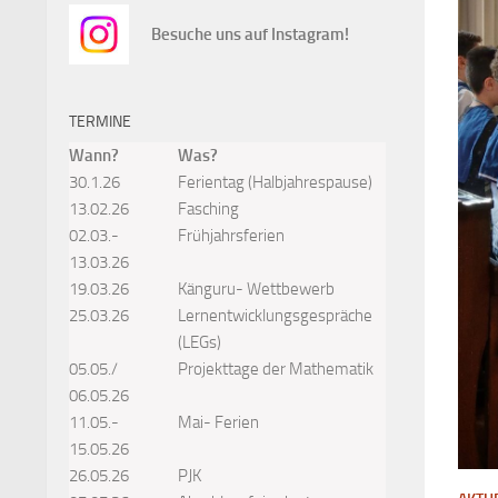
Besuche uns auf Instagram!
TERMINE
Wann?
Was?
30.1.26
Ferientag (Halbjahrespause)
13.02.26
Fasching
02.03.-
Frühjahrsferien
13.03.26
19.03.26
Känguru- Wettbewerb
25.03.26
Lernentwicklungsgespräche
(LEGs)
05.05./
Projekttage der Mathematik
06.05.26
11.05.-
Mai- Ferien
15.05.26
26.05.26
PJK