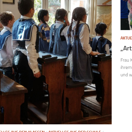
AKTUE
„Art
Frau 
ihrem
und wi