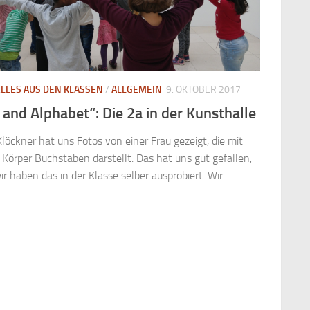
LLES AUS DEN KLASSEN
/
ALLGEMEIN
9. OKTOBER 2017
 and Alphabet“: Die 2a in der Kunsthalle
Klöckner hat uns Fotos von einer Frau gezeigt, die mit
 Körper Buchstaben darstellt. Das hat uns gut gefallen,
r haben das in der Klasse selber ausprobiert. Wir...