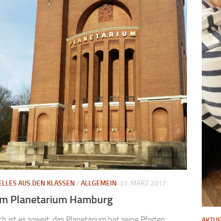
ELLES AUS DEN KLASSEN
/
ALLGEMEIN
31. MÄRZ 2017
im Planetarium Hamburg
ch ist es soweit: das Planetarium hat seine Pforten
AKTUE