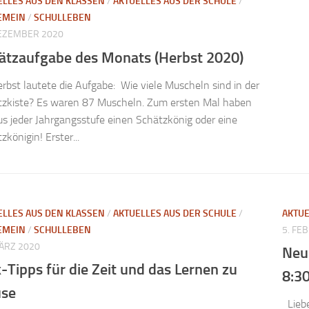
ELLES AUS DEN KLASSEN
/
AKTUELLES AUS DER SCHULE
/
EMEIN
/
SCHULLEBEN
DEZEMBER 2020
ätzaufgabe des Monats (Herbst 2020)
rbst lautete die Aufgabe: Wie viele Muscheln sind in der
tzkiste? Es waren 87 Muscheln. Zum ersten Mal haben
us jeder Jahrgangsstufe einen Schätzkönig oder eine
zkönigin! Erster...
ELLES AUS DEN KLASSEN
/
AKTUELLES AUS DER SCHULE
/
AKTUE
EMEIN
/
SCHULLEBEN
5. FE
MÄRZ 2020
Neu
k-Tipps für die Zeit und das Lernen zu
8:3
se
Liebe