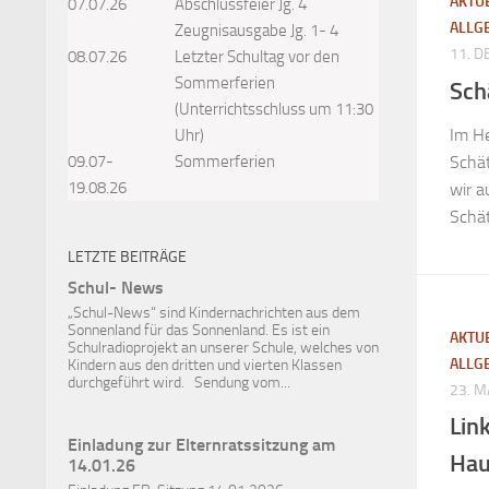
AKTU
07.07.26
Abschlussfeier Jg. 4
ALLG
Zeugnisausgabe Jg. 1- 4
11. 
08.07.26
Letzter Schultag vor den
Sommerferien
Sch
(Unterrichtsschluss um 11:30
Im He
Uhr)
Schä
09.07-
Sommerferien
19.08.26
wir a
Schät
LETZTE BEITRÄGE
Schul- News
„Schul-News“ sind Kindernachrichten aus dem
Sonnenland für das Sonnenland. Es ist ein
AKTU
Schulradioprojekt an unserer Schule, welches von
ALLG
Kindern aus den dritten und vierten Klassen
durchgeführt wird. Sendung vom...
23. 
Lin
Einladung zur Elternratssitzung am
Hau
14.01.26