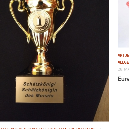
AKTUE
ALLG
28. M
Eur