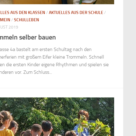
LLES AUS DEN KLASSEN
/
AKTUELLES AUS DER SCHULE
/
EMEIN
/
SCHULLEBEN
GUST 2019
mmeln selber bauen
lasse 4a bastelt am ersten Schultag nach den
rferien mit großem Eifer kleine Trommeln. Schnell
den die ersten Kinder eigene Rhythmen und spielen sie
nderen vor. Zum Schluss...