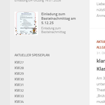
Einladung ER-Sitzung 14.01.2026
Liebe
nützl
Einladung zum
Anme
Bastelnachmittag am
5.12.25
Einladung zum
Bastelnachmittag
AKTU
ALLG
31. 
AKTUELLER SPEISEPLAN
kla
KW27
Kla
KW28
KW29
Am 3
KW30
unte
KW31
Theat
KW32
„Brüt
KW33
musik
KW34