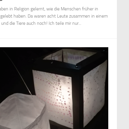
aben in Religion gelernt, wie die Menschen früher in
l gelebt haben. Da waren acht Leute zusammen in einem
nd die Tiere auch noch! Ich teile mir nur...