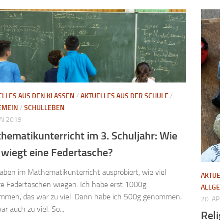
ELLES AUS DEN KLASSEN
/
AKTUELLES AUS DER SCHULE
/
EMEIN
/
SCHULLEBEN
AI 2019
hematikunterricht im 3. Schuljahr: Wie
l wiegt eine Federtasche?
aben im Mathematikunterricht ausprobiert, wie viel
AKTUE
e Federtaschen wiegen. Ich habe erst 1000g
ALLG
mmen, das war zu viel. Dann habe ich 500g genommen,
20. A
ar auch zu viel. So...
Reli