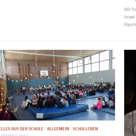
Wir h
Israe
Raum u
ELLES AUS DER SCHULE
/
ALLGEMEIN
/
SCHULLEBEN