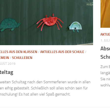
AKTUE
1. JUL
Abs
ELLES AUS DEN KLASSEN
/
AKTUELLES AUS DER SCHULE
/
Sch
EMEIN
/
SCHULLEBEN
GUST 2019
Zum E
teltag
langj
Sie n
weiten Schultag nach den Sommerferien wurde in allen
wohlv
en eifrig gebastelt. Schließlich soll alles schön sein für
inschulung! Es hat allen viel Spaß gemacht.