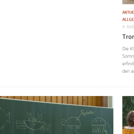
AKTUE
ALLG
9. AU
Tro
Die K
Somme
erfin
den a