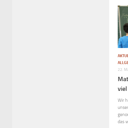
AKTU
ALLG
22. M
Mat
vie
Wir h
unser
geno
das w