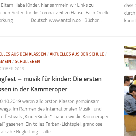
 Eltern, liebe Kinder, hier sammeln wir Links zu
dass 
ichen Seiten für die Corona-Zeit zu Hause. Fach Quelle
durch
rkung Deutsch www.antolin.de Bücher...
konnt
ELLES AUS DEN KLASSEN
/
AKTUELLES AUS DER SCHULE
/
EMEIN
/
SCHULLEBEN
OKTOBER 2019
ngfest – musik für kinder: Die ersten
ssen in der Kammeroper
0.10.2019 waren alle ersten Klassen gemeinsam
rwegs. Im Rahmen des Internationalen Musik- und
erfestivals „KinderKinder“ haben wir die Kammeroper
e!“ gesehen. Ein tolles Farben-Lichtspiel, grandiose
alische Begleitung – alle...