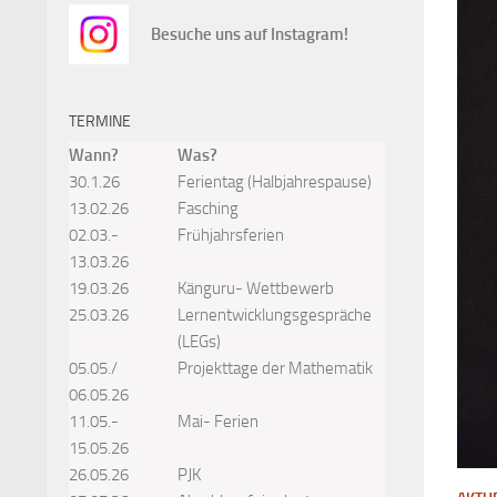
Besuche uns auf Instagram!
TERMINE
Wann?
Was?
30.1.26
Ferientag (Halbjahrespause)
13.02.26
Fasching
02.03.-
Frühjahrsferien
13.03.26
19.03.26
Känguru- Wettbewerb
25.03.26
Lernentwicklungsgespräche
(LEGs)
05.05./
Projekttage der Mathematik
06.05.26
11.05.-
Mai- Ferien
15.05.26
26.05.26
PJK